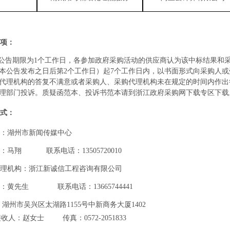
项：
公告期限为
1个工作日，各参加政府采购活动的供应
商认为该中标结果和
本公告发布之日后第
2个工作日）起7个工作日内，以书面形式向采购人
代理机构的答复不满意或者采购人、采购代理机构未在规定的时间内作出
理部门投诉。质疑函范本、投诉书范本请到浙江政府采购网下载专区下载
式：
：湖州市新闻传媒中心
：马翔
联系电话：
13505720010
代理机构：浙江新诚信工程咨询有限公司
：黄先生 联系电话：13665744441
：湖州市吴兴区太湖路
1155号中新商务大厦1402
接收人：赵女士
传真：
0572-2051833