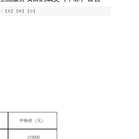
字：【
大
】【
中
】【
小
】
中标价（元）
119000