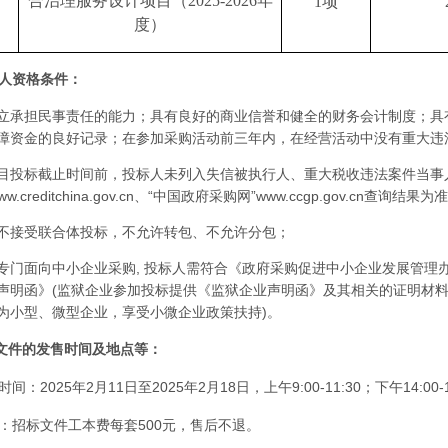
合治理服务设计项目（2025-2026年
1项
度）
人资格条件：
立承担民事责任的能力；具有良好的商业信誉和健全的财务会计制度；具
障资金的良好记录；在参加采购活动前三年内，在经营活动中没有重大违
目投标截止时间前，投标人未列入失信被执行人、重大税收违法案件当事
.creditchina.gov.cn、“中国政府采购网”www.ccgp.gov.cn查询结果
不接受联合体投标，不允许转包、不允许分包；
专门面向中小企业采购, 投标人需符合《政府采购促进中小企业发展管理办
声明函》(监狱企业参加投标提供《监狱企业声明函》及其相关的证明材
为小型、微型企业，享受小微企业政策扶持)。
件的发售时间及地点等：
时间：2025年2月11日至2025年2月18日，上午9:00-11:30；下午14:
价：招标文件工本费每套500元，售后不退。