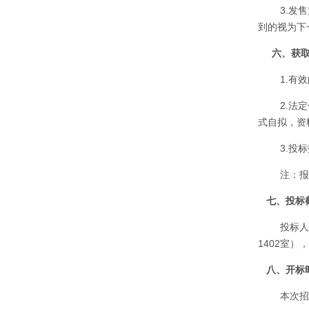
3.发
到的视为下
六
、获
1.有
2.法
式自拟，资
3.投
注：报
七
、投标
投标人
1402室
八
、开标
本次招