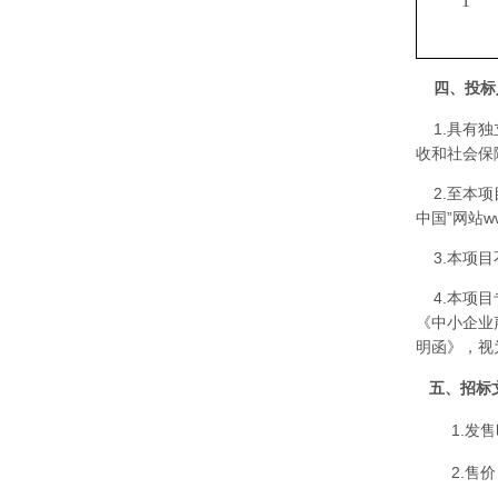
1
四、投标
1.具有独
收和社会保
2.至本项
中国”网站www
3.本项目
4.本项目
《中小企业
明函》，视
五、招标文
1.发售
2.售