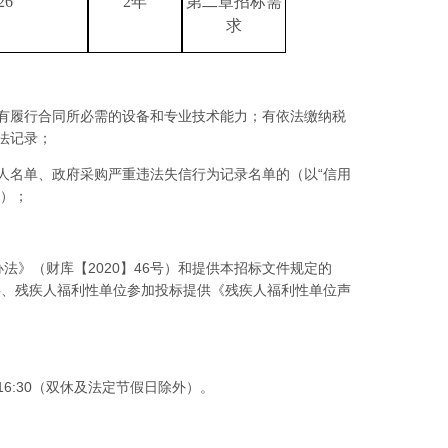
26
2年
第二章招标
需
求
有履行合同所必需的设备和专业技术能力；有依法缴纳税
法记录；
人名单、政府采购严重违法失信行为记录名单的（以“信用
为准）；
法》（财库【2020】46号）和提供本招标文件规定的
料、残疾人福利性单位参加投标提供《残疾人福利性单位声
00-16:30（双休及法定节假日除外）。