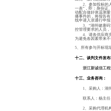
2、参加投标的
一表”，即：身份证
动配合做好体温测量
播事件的，将报告有
线申请入浙通行申报
3、“湖州健康
控管理要求的人员，
4、请各供应商
为避免各因素带来不
5、所有参与开标现
十
二
、谈判文件
发布
浙江新诚信工程
十
三
、业务咨询：
1、采购人：
湖
联系人：杨主任
2、
采购代理机